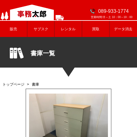
089-933-1774
営業時間/月～土 10：00～19：00
販売
サブスク
レンタル
買取
データ消去
書庫一覧
トップページ
書庫