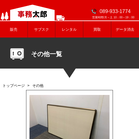
089-933-1774
営業時間/月～土 10：00～19：00
販売
サブスク
レンタル
買取
データ消去
その他一覧
トップページ
その他