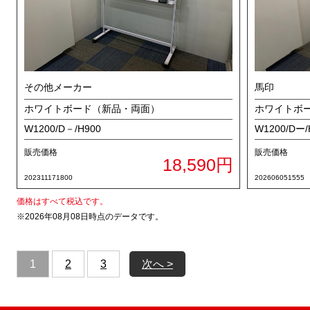
その他メーカー
馬印
ホワイトボード（新品・両面）
ホワイトボ
W1200/D－/H900
W1200/Dー/
販売価格
販売価格
18,590円
202311171800
202606051555
価格はすべて税込です。
※2026年08月08日時点のデータです。
1
2
3
次へ >