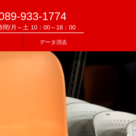
089-933-1774
間/月～土 10：00～18：00
データ消去