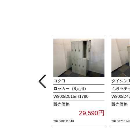
ンワサプライ
コクヨ
ダイシン
Aチェア
ロッカー（8人用）
４段ラテ
/D-/H-
W900/D515/H1790
W900/D4
売価格
販売価格
販売価格
3,520円
29,590円
2607181015
202608011040
2026073014