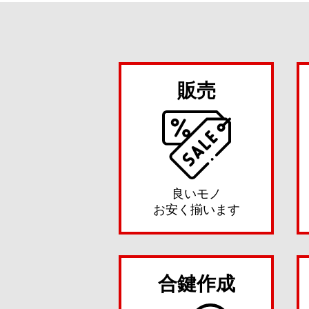
販売
良いモノ
お安く揃います
合鍵作成