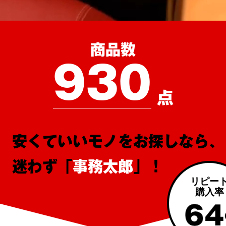
商品数
930
点
安くていいモノをお探しなら、
迷わず「
事務太郎
」！
リピー
購入率