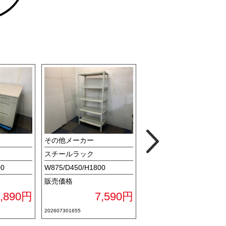
その他メーカー
プラス
スチールラック
平机
00
W875/D450/H1800
W1480/D900/H700
販売価格
販売価格
2,890円
7,590円
15,29
202607301655
202607301153