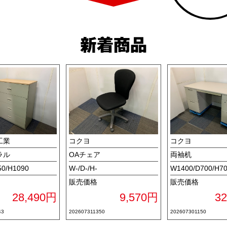
新着商品
工業
コクヨ
コクヨ
ラル
OAチェア
両袖机
50/H1090
W-/D-/H-
W1400/D700/H7
販売価格
販売価格
28,490円
9,570円
3
43
202607311350
202607301150