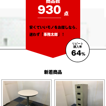
商品数
930
点
安くていいモノをお探しなら、
迷わず「
事務太郎
」！
リピート
購入率
新着商品