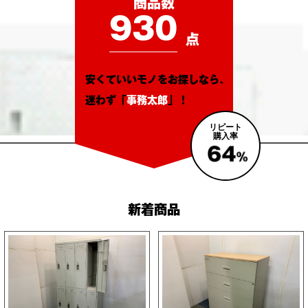
商品数
930
点
安くていいモノをお探しなら、
迷わず「
事務太郎
」！
リピート
購入率
新着商品